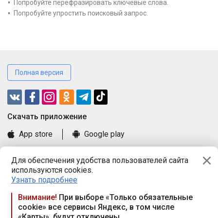
Попробуйте перефразировать ключевые слова.
Попробуйте упростить поисковый запрос.
Полная версия
Cкачать приложение
App store
Google play
Часто задаваемые вопросы
Для обеспечения удобства пользователей сайта
Книга замечаний и предложений
используются cookies.
Правила и документы
Узнать подробнее
Praca.by © 2000—2026, ООО «ПРАЦА БАЙ»
Внимание!
При выборе «Только обязательные
cookie» все сервисы Яндекс, в том числе
Республика Беларусь, 220114, г. Минск, пр-т Независимости
«Карты», будут отключены
117а, пом. № 9.