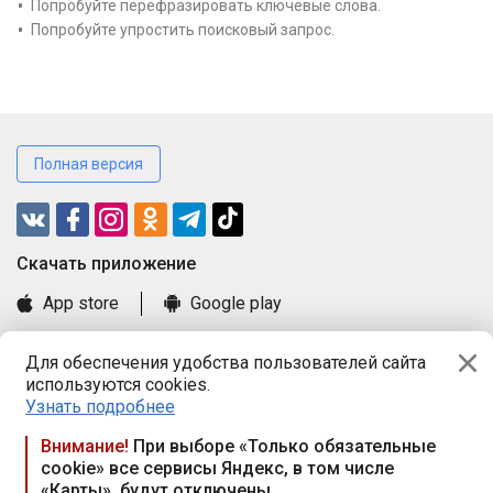
Попробуйте перефразировать ключевые слова.
Попробуйте упростить поисковый запрос.
Полная версия
Cкачать приложение
App store
Google play
Часто задаваемые вопросы
Для обеспечения удобства пользователей сайта
Книга замечаний и предложений
используются cookies.
Правила и документы
Узнать подробнее
Praca.by © 2000—2026, ООО «ПРАЦА БАЙ»
Внимание!
При выборе «Только обязательные
cookie» все сервисы Яндекс, в том числе
Республика Беларусь, 220114, г. Минск, пр-т Независимости
«Карты», будут отключены
117а, пом. № 9.