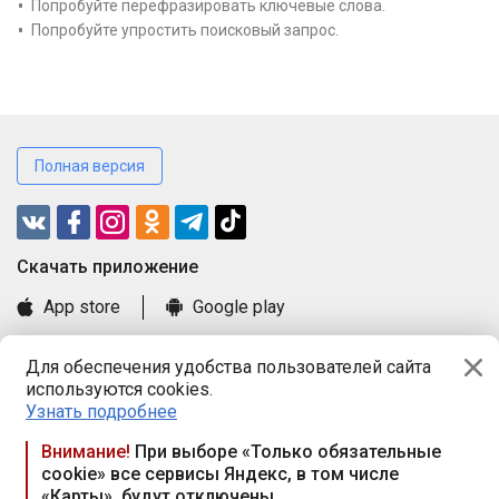
Попробуйте перефразировать ключевые слова.
Попробуйте упростить поисковый запрос.
Полная версия
Cкачать приложение
App store
Google play
Часто задаваемые вопросы
Для обеспечения удобства пользователей сайта
Книга замечаний и предложений
используются cookies.
Правила и документы
Узнать подробнее
Praca.by © 2000—2026, ООО «ПРАЦА БАЙ»
Внимание!
При выборе «Только обязательные
cookie» все сервисы Яндекс, в том числе
Республика Беларусь, 220114, г. Минск, пр-т Независимости
«Карты», будут отключены
117а, пом. № 9.