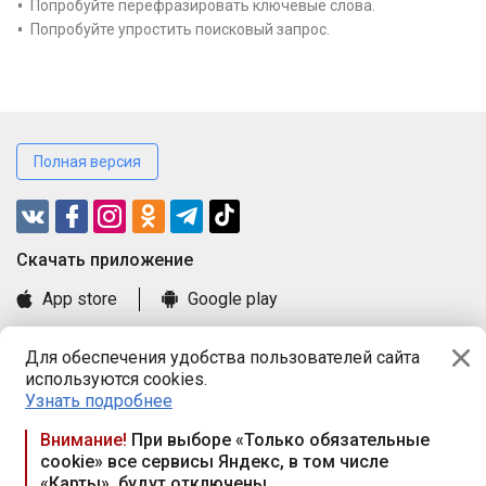
Попробуйте перефразировать ключевые слова.
Попробуйте упростить поисковый запрос.
Полная версия
Cкачать приложение
App store
Google play
Часто задаваемые вопросы
Для обеспечения удобства пользователей сайта
Книга замечаний и предложений
используются cookies.
Правила и документы
Узнать подробнее
Praca.by © 2000—2026, ООО «ПРАЦА БАЙ»
Внимание!
При выборе «Только обязательные
cookie» все сервисы Яндекс, в том числе
Республика Беларусь, 220114, г. Минск, пр-т Независимости
«Карты», будут отключены
117а, пом. № 9.