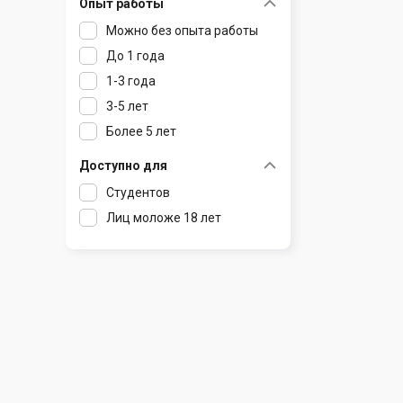
Опыт работы
Раков
Шклов
Можно без опыта работы
Ратомка
До 1 года
Самохваловичи
1-3 года
Сеница
3-5 лет
Слуцк
Более 5 лет
Смиловичи
Смолевичи
Доступно для
Солигорск
Студентов
Старые Дороги
Лиц моложе 18 лет
Столбцы
Тарасово
Узда
Фаниполь
Червень
Щомыслица