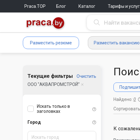
Praca.TOP
Блог
Каталог
Тарифы и услуг
Разместить резюме
Разместить вакансию
Поис
Текущие фильтры
Очистить
ООО "АКВАПРОМСТРОЙ"
Подпишите
Найдено:
0
Искать только в
Сортироват
заголовках
Город
К сожалени