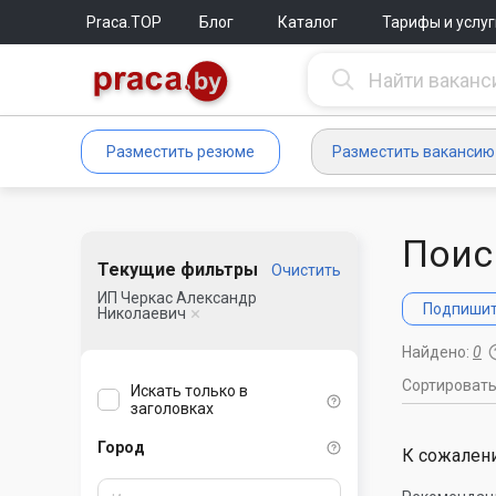
Praca.TOP
Блог
Каталог
Тарифы и услуг
Разместить резюме
Разместить вакансию
Поис
Текущие фильтры
Очистить
ИП Черкас Александр
Подпишите
Николаевич
Найдено:
0
Сортироват
Искать только в
заголовках
Город
К сожалени