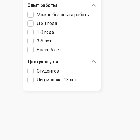
Опыт работы
Раков
Шклов
Можно без опыта работы
Ратомка
До 1 года
Самохваловичи
1-3 года
Сеница
3-5 лет
Слуцк
Более 5 лет
Смиловичи
Смолевичи
Доступно для
Солигорск
Студентов
Старые Дороги
Лиц моложе 18 лет
Столбцы
Тарасово
Узда
Фаниполь
Червень
Щомыслица