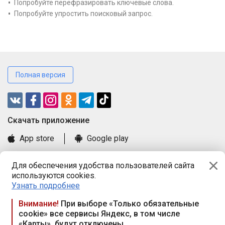
Попробуйте перефразировать ключевые слова.
Попробуйте упростить поисковый запрос.
Полная версия
Cкачать приложение
App store
Google play
Часто задаваемые вопросы
Для обеспечения удобства пользователей сайта
Книга замечаний и предложений
используются cookies.
Правила и документы
Узнать подробнее
Praca.by © 2000—2026, ООО «ПРАЦА БАЙ»
Внимание!
При выборе «Только обязательные
cookie» все сервисы Яндекс, в том числе
Республика Беларусь, 220114, г. Минск, пр-т Независимости
«Карты», будут отключены
117а, пом. № 9.