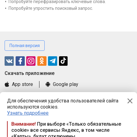
Попробуйте перефразировать ключевые слова.
Попробуйте упростить поисковый запрос.
Полная версия
Cкачать приложение
App store
Google play
Часто задаваемые вопросы
Для обеспечения удобства пользователей сайта
Книга замечаний и предложений
используются cookies.
Правила и документы
Узнать подробнее
Praca.by © 2000—2026, ООО «ПРАЦА БАЙ»
Внимание!
При выборе «Только обязательные
cookie» все сервисы Яндекс, в том числе
Республика Беларусь, 220114, г. Минск, пр-т Независимости
«Карты», будут отключены
117а, пом. № 9.