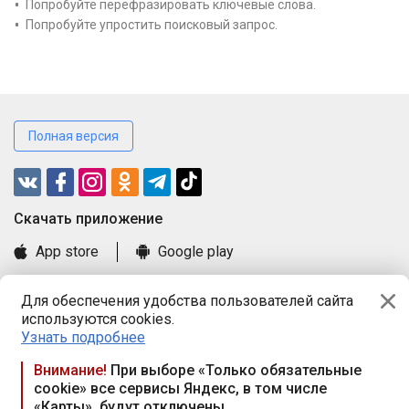
Попробуйте перефразировать ключевые слова.
Попробуйте упростить поисковый запрос.
Полная версия
Cкачать приложение
App store
Google play
Часто задаваемые вопросы
Для обеспечения удобства пользователей сайта
Книга замечаний и предложений
используются cookies.
Правила и документы
Узнать подробнее
Praca.by © 2000—2026, ООО «ПРАЦА БАЙ»
Внимание!
При выборе «Только обязательные
cookie» все сервисы Яндекс, в том числе
Республика Беларусь, 220114, г. Минск, пр-т Независимости
«Карты», будут отключены
117а, пом. № 9.