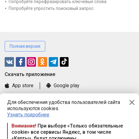
Попробуйте перефразировать ключевые слова.
Попробуйте упростить поисковый запрос.
Полная версия
Cкачать приложение
App store
Google play
Часто задаваемые вопросы
Для обеспечения удобства пользователей сайта
Книга замечаний и предложений
используются cookies.
Правила и документы
Узнать подробнее
Praca.by © 2000—2026, ООО «ПРАЦА БАЙ»
Внимание!
При выборе «Только обязательные
cookie» все сервисы Яндекс, в том числе
Республика Беларусь, 220114, г. Минск, пр-т Независимости
«Карты», будут отключены
117а, пом. № 9.