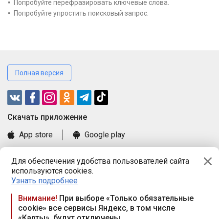
Попробуйте перефразировать ключевые слова.
Попробуйте упростить поисковый запрос.
Полная версия
Cкачать приложение
App store
Google play
Часто задаваемые вопросы
Для обеспечения удобства пользователей сайта
Книга замечаний и предложений
используются cookies.
Правила и документы
Узнать подробнее
Praca.by © 2000—2026, ООО «ПРАЦА БАЙ»
Внимание!
При выборе «Только обязательные
cookie» все сервисы Яндекс, в том числе
Республика Беларусь, 220114, г. Минск, пр-т Независимости
«Карты», будут отключены
117а, пом. № 9.