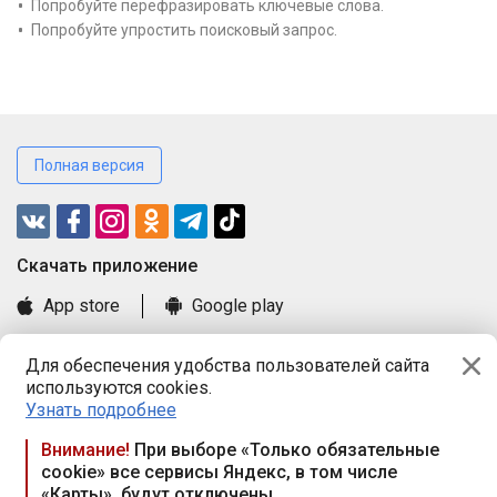
Попробуйте перефразировать ключевые слова.
Попробуйте упростить поисковый запрос.
Полная версия
Cкачать приложение
App store
Google play
Часто задаваемые вопросы
Для обеспечения удобства пользователей сайта
Книга замечаний и предложений
используются cookies.
Правила и документы
Узнать подробнее
Praca.by © 2000—2026, ООО «ПРАЦА БАЙ»
Внимание!
При выборе «Только обязательные
cookie» все сервисы Яндекс, в том числе
Республика Беларусь, 220114, г. Минск, пр-т Независимости
«Карты», будут отключены
117а, пом. № 9.