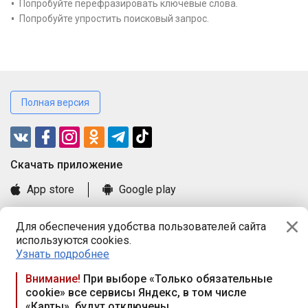
Попробуйте перефразировать ключевые слова.
Попробуйте упростить поисковый запрос.
Полная версия
Cкачать приложение
App store
Google play
Часто задаваемые вопросы
Для обеспечения удобства пользователей сайта
Книга замечаний и предложений
используются cookies.
Правила и документы
Узнать подробнее
Praca.by © 2000—2026, ООО «ПРАЦА БАЙ»
Внимание!
При выборе «Только обязательные
cookie» все сервисы Яндекс, в том числе
Республика Беларусь, 220114, г. Минск, пр-т Независимости
«Карты», будут отключены
117а, пом. № 9.