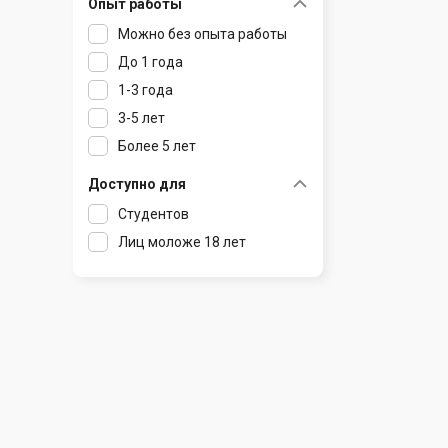
Опыт работы
Раков
Шклов
Можно без опыта работы
Ратомка
До 1 года
Самохваловичи
1-3 года
Сеница
3-5 лет
Слуцк
Более 5 лет
Смиловичи
Смолевичи
Доступно для
Солигорск
Студентов
Старые Дороги
Лиц моложе 18 лет
Столбцы
Тарасово
Узда
Фаниполь
Червень
Щомыслица