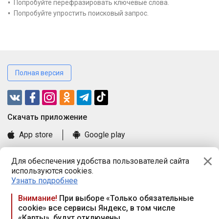
Попробуйте перефразировать ключевые слова.
Попробуйте упростить поисковый запрос.
Полная версия
Cкачать приложение
App store
Google play
Часто задаваемые вопросы
Для обеспечения удобства пользователей сайта
Книга замечаний и предложений
используются cookies.
Правила и документы
Узнать подробнее
Praca.by © 2000—2026, ООО «ПРАЦА БАЙ»
Внимание!
При выборе «Только обязательные
cookie» все сервисы Яндекс, в том числе
Республика Беларусь, 220114, г. Минск, пр-т Независимости
«Карты», будут отключены
117а, пом. № 9.