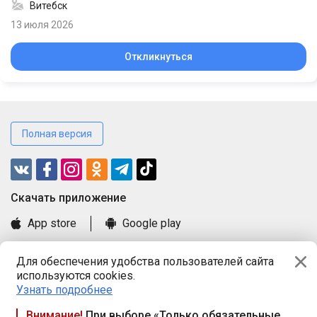
Витебск
13 июля 2026
Откликнуться
Полная версия
Cкачать приложение
App store
Google play
Часто задаваемые вопросы
Для обеспечения удобства пользователей сайта
Книга замечаний и предложений
используются cookies.
Правила и документы
Узнать подробнее
Praca.by © 2000—2026, ООО «ПРАЦА БАЙ»
Внимание!
При выборе «Только обязательные