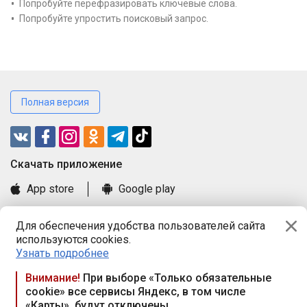
Попробуйте перефразировать ключевые слова.
Попробуйте упростить поисковый запрос.
Полная версия
Cкачать приложение
App store
Google play
Часто задаваемые вопросы
Для обеспечения удобства пользователей сайта
Книга замечаний и предложений
используются cookies.
Правила и документы
Узнать подробнее
Praca.by © 2000—2026, ООО «ПРАЦА БАЙ»
Внимание!
При выборе «Только обязательные
cookie» все сервисы Яндекс, в том числе
Республика Беларусь, 220114, г. Минск, пр-т Независимости
«Карты», будут отключены
117а, пом. № 9.