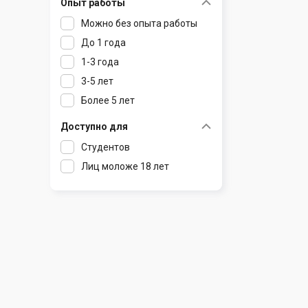
Опыт работы
Раков
Шклов
Можно без опыта работы
Ратомка
До 1 года
Самохваловичи
1-3 года
Сеница
3-5 лет
Слуцк
Более 5 лет
Смиловичи
Смолевичи
Доступно для
Солигорск
Студентов
Старые Дороги
Лиц моложе 18 лет
Столбцы
Тарасово
Узда
Фаниполь
Червень
Щомыслица