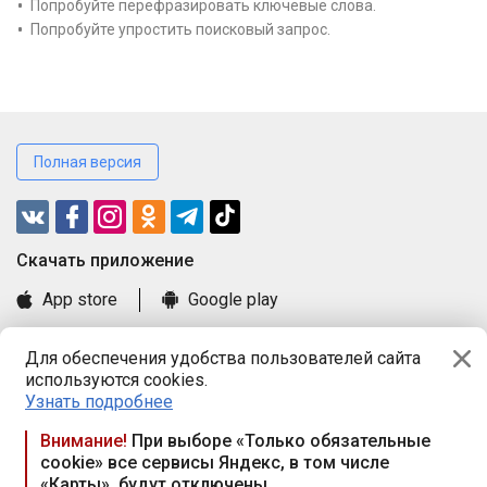
Попробуйте перефразировать ключевые слова.
Попробуйте упростить поисковый запрос.
Полная версия
Cкачать приложение
App store
Google play
Часто задаваемые вопросы
Для обеспечения удобства пользователей сайта
Книга замечаний и предложений
используются cookies.
Правила и документы
Узнать подробнее
Praca.by © 2000—2026, ООО «ПРАЦА БАЙ»
Внимание!
При выборе «Только обязательные
cookie» все сервисы Яндекс, в том числе
Республика Беларусь, 220114, г. Минск, пр-т Независимости
«Карты», будут отключены
117а, пом. № 9.