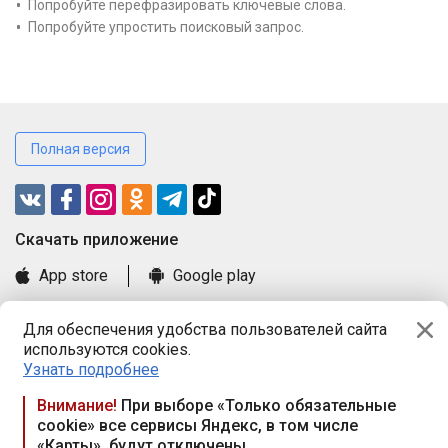
Попробуйте перефразировать ключевые слова.
Попробуйте упростить поисковый запрос.
Полная версия
Cкачать приложение
App store
Google play
Часто задаваемые вопросы
Для обеспечения удобства пользователей сайта
Книга замечаний и предложений
используются cookies.
Правила и документы
Узнать подробнее
Praca.by © 2000—2026, ООО «ПРАЦА БАЙ»
Внимание!
При выборе «Только обязательные
cookie» все сервисы Яндекс, в том числе
Республика Беларусь, 220114, г. Минск, пр-т Независимости
«Карты», будут отключены
117а, пом. № 9.