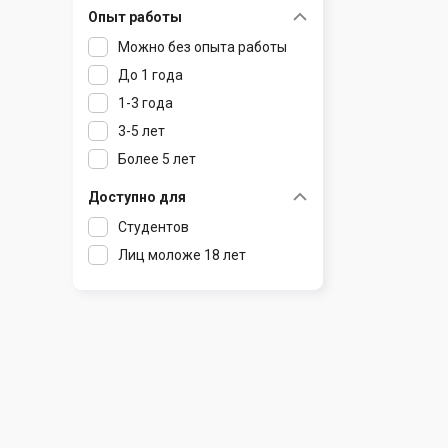
Опыт работы
Раков
Шклов
Можно без опыта работы
Ратомка
До 1 года
Самохваловичи
1-3 года
Сеница
3-5 лет
Слуцк
Более 5 лет
Смиловичи
Смолевичи
Доступно для
Солигорск
Студентов
Старые Дороги
Лиц моложе 18 лет
Столбцы
Тарасово
Узда
Фаниполь
Червень
Щомыслица