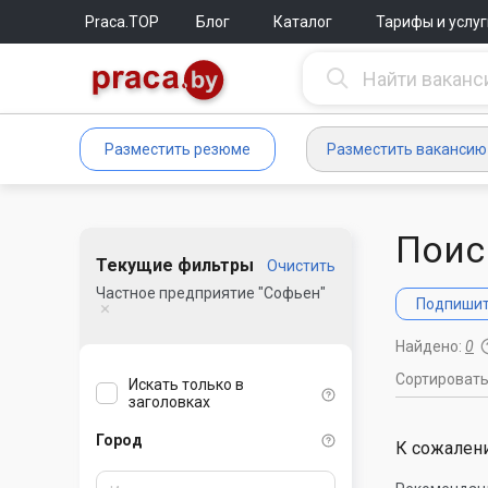
Praca.TOP
Блог
Каталог
Тарифы и услуг
Разместить резюме
Разместить вакансию
Поис
Текущие фильтры
Очистить
Частное предприятие "Софьен"
Подпишите
Найдено:
0
Сортироват
Искать только в
заголовках
Город
К сожалени