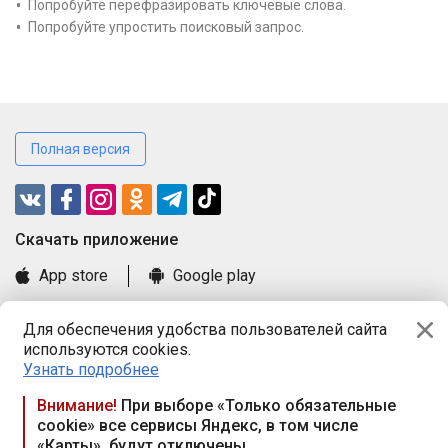
Попробуйте перефразировать ключевые слова.
Попробуйте упростить поисковый запрос.
Полная версия
Cкачать приложение
App store
Google play
Часто задаваемые вопросы
Для обеспечения удобства пользователей сайта
Книга замечаний и предложений
используются cookies.
Правила и документы
Узнать подробнее
Praca.by © 2000—2026, ООО «ПРАЦА БАЙ»
Внимание!
При выборе «Только обязательные
cookie» все сервисы Яндекс, в том числе
Республика Беларусь, 220114, г. Минск, пр-т Независимости
«Карты», будут отключены
117а, пом. № 9.