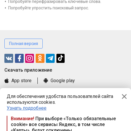
Попробуйте перефразировать ключевые слова.
Попробуйте упростить поисковый запрос.
Полная версия
Cкачать приложение
App store
Google play
Часто задаваемые вопросы
Для обеспечения удобства пользователей сайта
Книга замечаний и предложений
используются cookies.
Правила и документы
Узнать подробнее
Praca.by © 2000—2026, ООО «ПРАЦА БАЙ»
Внимание!
При выборе «Только обязательные
cookie» все сервисы Яндекс, в том числе
Республика Беларусь, 220114, г. Минск, пр-т Независимости
«Карты», будут отключены
117а, пом. № 9.