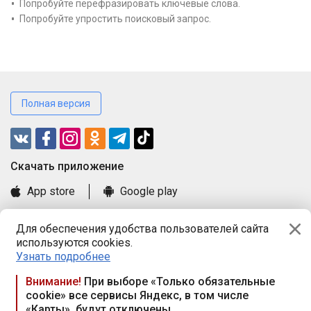
Попробуйте перефразировать ключевые слова.
Попробуйте упростить поисковый запрос.
Полная версия
Cкачать приложение
App store
Google play
Часто задаваемые вопросы
Для обеспечения удобства пользователей сайта
Книга замечаний и предложений
используются cookies.
Правила и документы
Узнать подробнее
Praca.by © 2000—2026, ООО «ПРАЦА БАЙ»
Внимание!
При выборе «Только обязательные
cookie» все сервисы Яндекс, в том числе
Республика Беларусь, 220114, г. Минск, пр-т Независимости
«Карты», будут отключены
117а, пом. № 9.