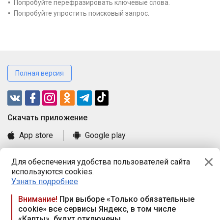
Попробуйте перефразировать ключевые слова.
Попробуйте упростить поисковый запрос.
Полная версия
Cкачать приложение
App store
Google play
Часто задаваемые вопросы
Для обеспечения удобства пользователей сайта
Книга замечаний и предложений
используются cookies.
Правила и документы
Узнать подробнее
Praca.by © 2000—2026, ООО «ПРАЦА БАЙ»
Внимание!
При выборе «Только обязательные
cookie» все сервисы Яндекс, в том числе
Республика Беларусь, 220114, г. Минск, пр-т Независимости
«Карты», будут отключены
117а, пом. № 9.