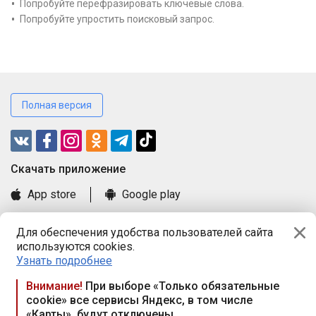
Попробуйте перефразировать ключевые слова.
Попробуйте упростить поисковый запрос.
Полная версия
Cкачать приложение
App store
Google play
Часто задаваемые вопросы
Для обеспечения удобства пользователей сайта
Книга замечаний и предложений
используются cookies.
Правила и документы
Узнать подробнее
Praca.by © 2000—2026, ООО «ПРАЦА БАЙ»
Внимание!
При выборе «Только обязательные
cookie» все сервисы Яндекс, в том числе
Республика Беларусь, 220114, г. Минск, пр-т Независимости
«Карты», будут отключены
117а, пом. № 9.