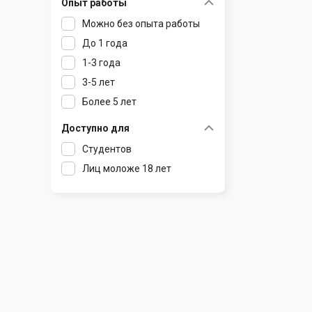
Опыт работы
Раков
Шклов
Можно без опыта работы
Ратомка
До 1 года
Самохваловичи
1-3 года
Сеница
3-5 лет
Слуцк
Более 5 лет
Смиловичи
Смолевичи
Доступно для
Солигорск
Студентов
Старые Дороги
Лиц моложе 18 лет
Столбцы
Тарасово
Узда
Фаниполь
Червень
Щомыслица