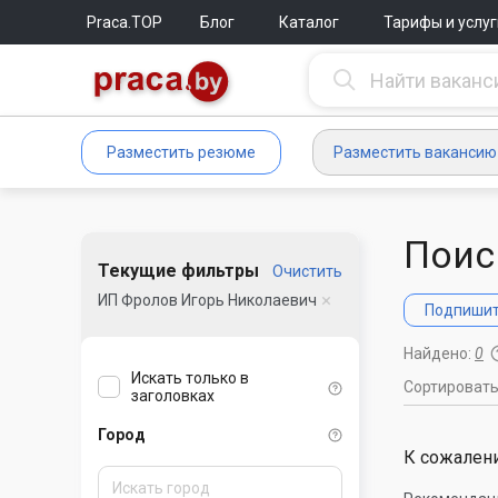
Praca.TOP
Блог
Каталог
Тарифы и услуг
Разместить резюме
Разместить вакансию
Поис
Текущие фильтры
Очистить
ИП Фролов Игорь Николаевич
Подпишите
Найдено:
0
Искать только в
Сортироват
заголовках
Город
К сожалени