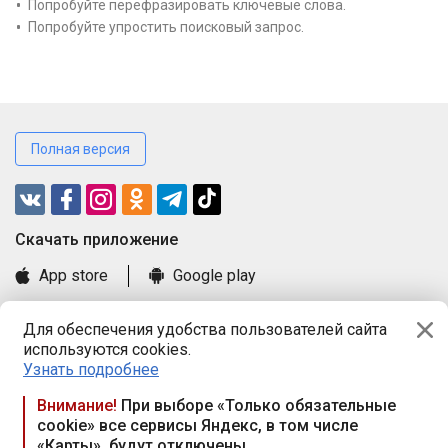
Попробуйте перефразировать ключевые слова.
Попробуйте упростить поисковый запрос.
Полная версия
Cкачать приложение
App store
Google play
Часто задаваемые вопросы
Для обеспечения удобства пользователей сайта
Книга замечаний и предложений
используются cookies.
Правила и документы
Узнать подробнее
Praca.by © 2000—2026, ООО «ПРАЦА БАЙ»
Внимание!
При выборе «Только обязательные
cookie» все сервисы Яндекс, в том числе
Республика Беларусь, 220114, г. Минск, пр-т Независимости
«Карты», будут отключены
117а, пом. № 9.