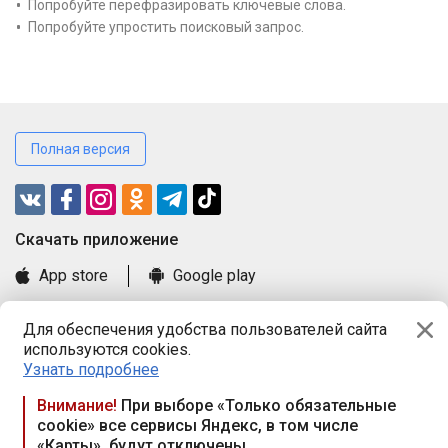
Попробуйте перефразировать ключевые слова.
Попробуйте упростить поисковый запрос.
Полная версия
Cкачать приложение
App store
Google play
Часто задаваемые вопросы
Для обеспечения удобства пользователей сайта
Книга замечаний и предложений
используются cookies.
Правила и документы
Узнать подробнее
Praca.by © 2000—2026, ООО «ПРАЦА БАЙ»
Внимание!
При выборе «Только обязательные
cookie» все сервисы Яндекс, в том числе
Республика Беларусь, 220114, г. Минск, пр-т Независимости
«Карты», будут отключены
117а, пом. № 9.