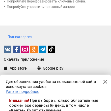
Попробуйте перефразировать ключевые слова.
Попробуйте упростить поисковый запрос.
Полная версия
Cкачать приложение
App store
Google play
Часто задаваемые вопросы
Для обеспечения удобства пользователей сайта
Книга замечаний и предложений
используются cookies.
Правила и документы
Узнать подробнее
Praca.by © 2000—2026, ООО «ПРАЦА БАЙ»
Внимание!
При выборе «Только обязательные
cookie» все сервисы Яндекс, в том числе
Республика Беларусь, 220114, г. Минск, пр-т Независимости
«Карты», будут отключены
117а, пом. № 9.