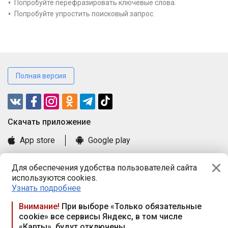
Попробуйте перефразировать ключевые слова.
Попробуйте упростить поисковый запрос.
Полная версия
Cкачать приложение
App store
Google play
Часто задаваемые вопросы
Для обеспечения удобства пользователей сайта
Книга замечаний и предложений
используются cookies.
Правила и документы
Узнать подробнее
Praca.by © 2000—2026, ООО «ПРАЦА БАЙ»
Внимание!
При выборе «Только обязательные
cookie» все сервисы Яндекс, в том числе
Республика Беларусь, 220114, г. Минск, пр-т Независимости
«Карты», будут отключены
117а, пом. № 9.