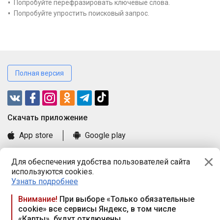
Попробуйте перефразировать ключевые слова.
Попробуйте упростить поисковый запрос.
Полная версия
Cкачать приложение
App store
Google play
Часто задаваемые вопросы
Для обеспечения удобства пользователей сайта
Книга замечаний и предложений
используются cookies.
Правила и документы
Узнать подробнее
Praca.by © 2000—2026, ООО «ПРАЦА БАЙ»
Внимание!
При выборе «Только обязательные
cookie» все сервисы Яндекс, в том числе
Республика Беларусь, 220114, г. Минск, пр-т Независимости
«Карты», будут отключены
117а, пом. № 9.