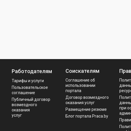
Соискателям
Пра
Работодателям
Соглашение об
Полит
Тарифы и услуги
использовании
данны
Пользовательское
портала
ресур
соглашение
Договор возмездного
Полит
Публичный договор
оказания услуг
данны
возмездного
при о
Размещение резюме
оказания
админ
услуг
Блог портала Praca.by
Прав
Полит