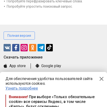
Попробуйте перефразировать ключевые слова.
Попробуйте упростить поисковый запрос.
Полная версия
Cкачать приложение
App store
Google play
Часто задаваемые вопросы
Для обеспечения удобства пользователей сайта
Книга замечаний и предложений
используются cookies.
Правила и документы
Узнать подробнее
Praca.by © 2000—2026, ООО «ПРАЦА БАЙ»
Внимание!
При выборе «Только обязательные
cookie» все сервисы Яндекс, в том числе
Республика Беларусь, 220114, г. Минск, пр-т Независимости
«Карты», будут отключены
117а, пом. № 9.