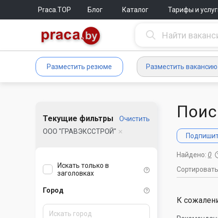
Praca.TOP
Блог
Каталог
Тарифы и услуг
Разместить резюме
Разместить вакансию
Поис
Текущие фильтры
Очистить
ООО "ГРАВЭКССТРОЙ"
Подпишите
Найдено:
0
Искать только в
Сортироват
заголовках
Город
К сожалени