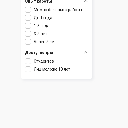
Опыт работы
Раков
Шклов
Можно без опыта работы
Ратомка
До 1 года
Самохваловичи
1-3 года
Сеница
3-5 лет
Слуцк
Более 5 лет
Смиловичи
Смолевичи
Доступно для
Солигорск
Студентов
Старые Дороги
Лиц моложе 18 лет
Столбцы
Тарасово
Узда
Фаниполь
Червень
Щомыслица