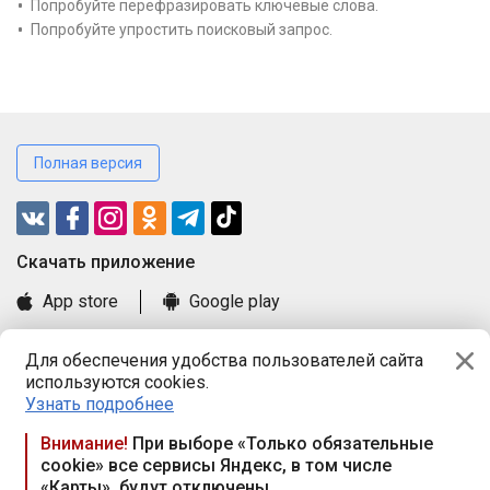
Попробуйте перефразировать ключевые слова.
Попробуйте упростить поисковый запрос.
Полная версия
Cкачать приложение
App store
Google play
Часто задаваемые вопросы
Для обеспечения удобства пользователей сайта
Книга замечаний и предложений
используются cookies.
Правила и документы
Узнать подробнее
Praca.by © 2000—2026, ООО «ПРАЦА БАЙ»
Внимание!
При выборе «Только обязательные
cookie» все сервисы Яндекс, в том числе
Республика Беларусь, 220114, г. Минск, пр-т Независимости
«Карты», будут отключены
117а, пом. № 9.