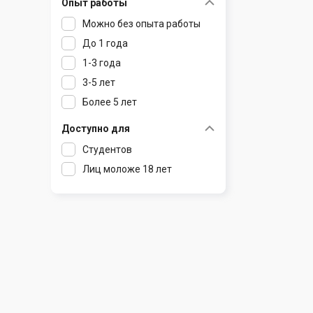
Опыт работы
Раков
Шклов
Можно без опыта работы
Ратомка
До 1 года
Самохваловичи
1-3 года
Сеница
3-5 лет
Слуцк
Более 5 лет
Смиловичи
Смолевичи
Доступно для
Солигорск
Студентов
Старые Дороги
Лиц моложе 18 лет
Столбцы
Тарасово
Узда
Фаниполь
Червень
Щомыслица