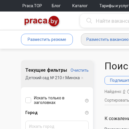
Praca.TOP
Блог
Каталог
Тарифы и услуг
Разместить резюме
Разместить вакансию
Поис
Текущие фильтры
Очистить
Детский сад № 210 г.Минска
Подпишите
Найдено:
0
Искать только в
Сортироват
заголовках
Город
К сожалени