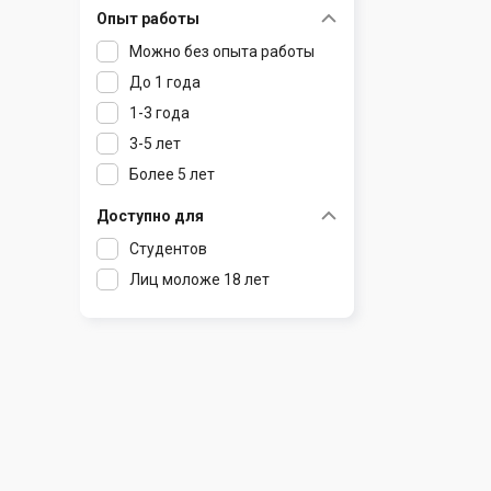
Опыт работы
Раков
Шклов
Можно без опыта работы
Ратомка
До 1 года
Самохваловичи
1-3 года
Сеница
3-5 лет
Слуцк
Более 5 лет
Смиловичи
Смолевичи
Доступно для
Солигорск
Студентов
Старые Дороги
Лиц моложе 18 лет
Столбцы
Тарасово
Узда
Фаниполь
Червень
Щомыслица