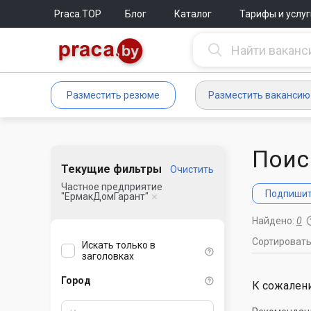
Praca.TOP
Блог
Каталог
Тарифы и услуг
Разместить резюме
Разместить вакансию
Поис
Текущие фильтры
Очистить
Частное предприятие
Подпишите
"ЕрмакДомГарант"
Найдено:
0
Сортироват
Искать только в
заголовках
Город
К сожалени