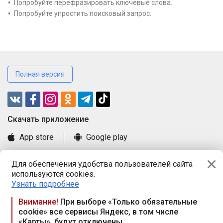
Попробуйте перефразировать ключевые слова.
Попробуйте упростить поисковый запрос.
Полная версия
Cкачать приложение
App store
Google play
Часто задаваемые вопросы
Для обеспечения удобства пользователей сайта
Книга замечаний и предложений
используются cookies.
Правила и документы
Узнать подробнее
Praca.by © 2000—2026, ООО «ПРАЦА БАЙ»
Внимание!
При выборе «Только обязательные
cookie» все сервисы Яндекс, в том числе
Республика Беларусь, 220114, г. Минск, пр-т Независимости
«Карты», будут отключены
117а, пом. № 9.