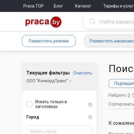
Praca.TOP
Блог
Каталог
Тарифы и услуг
Разместить резюме
Разместить вакансию
Поис
Текущие фильтры
Очистить
ООО "КонкордТранс"
Подпишите
Найдено:
0
Искать только в
Сортироват
заголовках
Город
К сожалени