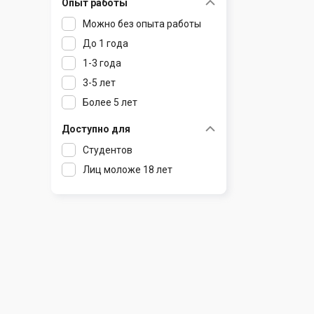
Опыт работы
Раков
Шклов
Можно без опыта работы
Ратомка
До 1 года
Самохваловичи
1-3 года
Сеница
3-5 лет
Слуцк
Более 5 лет
Смиловичи
Смолевичи
Доступно для
Солигорск
Студентов
Старые Дороги
Лиц моложе 18 лет
Столбцы
Тарасово
Узда
Фаниполь
Червень
Щомыслица