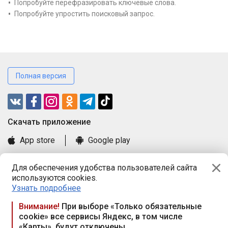
Попробуйте перефразировать ключевые слова.
Попробуйте упростить поисковый запрос.
Полная версия
Cкачать приложение
App store
Google play
Часто задаваемые вопросы
Для обеспечения удобства пользователей сайта
Книга замечаний и предложений
используются cookies.
Правила и документы
Узнать подробнее
Praca.by © 2000—2026, ООО «ПРАЦА БАЙ»
Внимание!
При выборе «Только обязательные
cookie» все сервисы Яндекс, в том числе
Республика Беларусь, 220114, г. Минск, пр-т Независимости
«Карты», будут отключены
117а, пом. № 9.