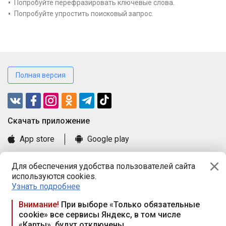
Попробуйте перефразировать ключевые слова.
Попробуйте упростить поисковый запрос.
Полная версия
Cкачать приложение
App store
Google play
Часто задаваемые вопросы
Для обеспечения удобства пользователей сайта
Книга замечаний и предложений
используются cookies.
Правила и документы
Узнать подробнее
Praca.by © 2000—2026, ООО «ПРАЦА БАЙ»
Внимание!
При выборе «Только обязательные
cookie» все сервисы Яндекс, в том числе
Республика Беларусь, 220114, г. Минск, пр-т Независимости
«Карты», будут отключены
117а, пом. № 9.