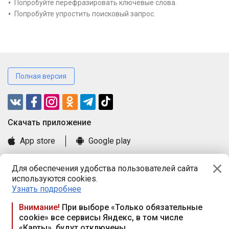
Попробуйте перефразировать ключевые слова.
Попробуйте упростить поисковый запрос.
Полная версия
Cкачать приложение
App store
Google play
Часто задаваемые вопросы
Для обеспечения удобства пользователей сайта
Книга замечаний и предложений
используются cookies.
Правила и документы
Узнать подробнее
Praca.by © 2000—2026, ООО «ПРАЦА БАЙ»
Внимание!
При выборе «Только обязательные
cookie» все сервисы Яндекс, в том числе
Республика Беларусь, 220114, г. Минск, пр-т Независимости
«Карты», будут отключены
117а, пом. № 9.