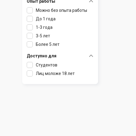
Опыт работы
Раков
Шклов
Можно без опыта работы
Ратомка
До 1 года
Самохваловичи
1-3 года
Сеница
3-5 лет
Слуцк
Более 5 лет
Смиловичи
Смолевичи
Доступно для
Солигорск
Студентов
Старые Дороги
Лиц моложе 18 лет
Столбцы
Тарасово
Узда
Фаниполь
Червень
Щомыслица