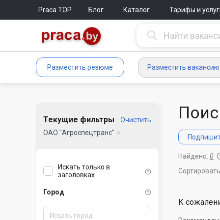
Praca.TOP
Блог
Каталог
Тарифы и услуг
Разместить резюме
Разместить вакансию
Поис
Текущие фильтры
Очистить
ОАО "Агроспецтранс"
Подпишите
Найдено:
0
Искать только в
Сортироват
заголовках
Город
К сожалени