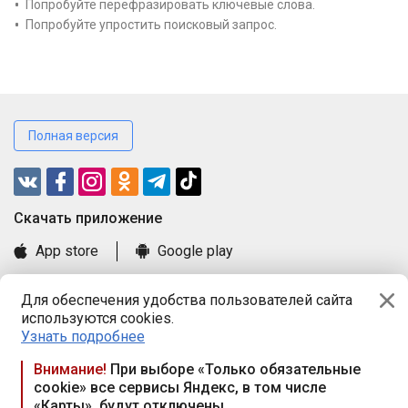
Попробуйте перефразировать ключевые слова.
Попробуйте упростить поисковый запрос.
Полная версия
Cкачать приложение
App store
Google play
Часто задаваемые вопросы
Для обеспечения удобства пользователей сайта
Книга замечаний и предложений
используются cookies.
Правила и документы
Узнать подробнее
Praca.by © 2000—2026, ООО «ПРАЦА БАЙ»
Внимание!
При выборе «Только обязательные
cookie» все сервисы Яндекс, в том числе
Республика Беларусь, 220114, г. Минск, пр-т Независимости
«Карты», будут отключены
117а, пом. № 9.