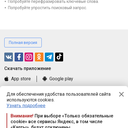
Попробуйте перефразировать ключевые слова.
Попробуйте упростить поисковый запрос.
Полная версия
Cкачать приложение
App store
Google play
Часто задаваемые вопросы
Для обеспечения удобства пользователей сайта
Книга замечаний и предложений
используются cookies.
Правила и документы
Узнать подробнее
Praca.by © 2000—2026, ООО «ПРАЦА БАЙ»
Внимание!
При выборе «Только обязательные
cookie» все сервисы Яндекс, в том числе
Республика Беларусь, 220114, г. Минск, пр-т Независимости
«Карты», будут отключены
117а, пом. № 9.