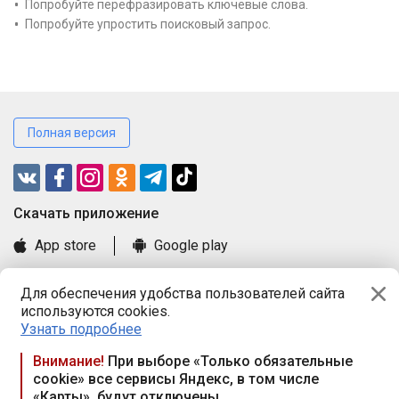
Попробуйте перефразировать ключевые слова.
Попробуйте упростить поисковый запрос.
Полная версия
Cкачать приложение
App store
Google play
Часто задаваемые вопросы
Для обеспечения удобства пользователей сайта
Книга замечаний и предложений
используются cookies.
Правила и документы
Узнать подробнее
Praca.by © 2000—2026, ООО «ПРАЦА БАЙ»
Внимание!
При выборе «Только обязательные
cookie» все сервисы Яндекс, в том числе
Республика Беларусь, 220114, г. Минск, пр-т Независимости
«Карты», будут отключены
117а, пом. № 9.