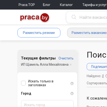
Praca.TOP
Блог
Каталог
Тарифы и услуг
Разместить резюме
Разместить вакансию
Поис
Текущие фильтры
Очистить
ИП Щамель Алла Михайловна
Подпишите
Найдено:
0
Искать только в
Сортироват
заголовках
Город
К сожалени