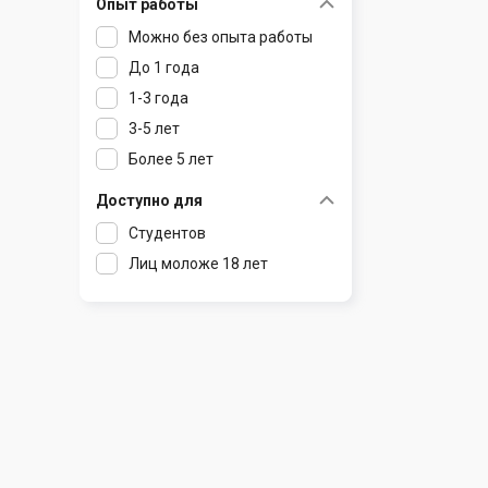
Опыт работы
Раков
Шклов
Можно без опыта работы
Ратомка
До 1 года
Самохваловичи
1-3 года
Сеница
3-5 лет
Слуцк
Более 5 лет
Смиловичи
Смолевичи
Доступно для
Солигорск
Студентов
Старые Дороги
Лиц моложе 18 лет
Столбцы
Тарасово
Узда
Фаниполь
Червень
Щомыслица