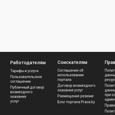
Соискателям
Пра
Работодателям
Соглашение об
Полит
Тарифы и услуги
использовании
данны
Пользовательское
портала
ресур
соглашение
Договор возмездного
Полит
Публичный договор
оказания услуг
данны
возмездного
при о
Размещение резюме
оказания
админ
услуг
Блог портала Praca.by
Прав
Полит