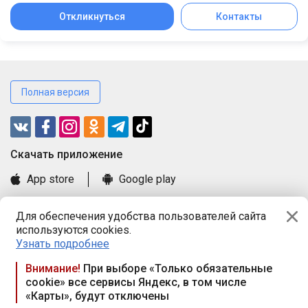
Откликнуться
Контакты
Полная версия
Cкачать приложение
App store
Google play
Часто задаваемые вопросы
Для обеспечения удобства пользователей сайта
Книга замечаний и предложений
используются cookies.
Правила и документы
Узнать подробнее
Praca.by © 2000—2026, ООО «ПРАЦА БАЙ»
Внимание!
При выборе «Только обязательные
cookie» все сервисы Яндекс, в том числе
Республика Беларусь, 220114, г. Минск, пр-т Независимости
«Карты», будут отключены
117а, пом. № 9.
Режим работы предприятия: пн.-чт. 09.00-18.00, пт. 9:00-16:45,